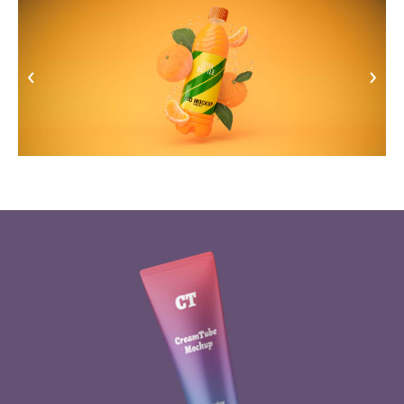
›
‹
›
‹