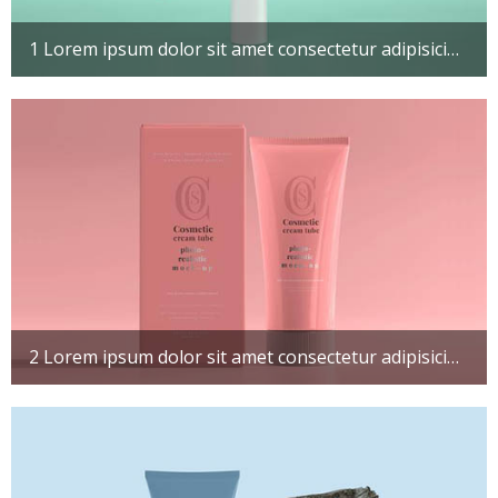
1 Lorem ipsum dolor sit amet consectetur adipisicing elit. Maxime mollitia, molestiae quas vel sint commodi repudiandae consequuntur voluptatum laborum numquam blanditiis harum quisquam
2 Lorem ipsum dolor sit amet consectetur adipisicing elit. Maxime mollitia, molestiae quas vel sint commodi repudiandae consequuntur voluptatum laborum numquam blanditiis harum quisquam