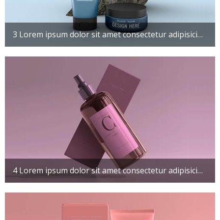
3 Lorem ipsum dolor sit amet consectetur adipisicing elit. Maxime mollitia, molestiae quas vel sint commodi repudiandae consequuntur voluptatum laborum numquam blanditiis harum quisquam
4 Lorem ipsum dolor sit amet consectetur adipisicing elit. Maxime mollitia, molestiae quas vel sint commodi repudiandae consequuntur voluptatum laborum numquam blanditiis harum quisquam