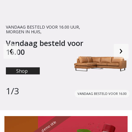
VANDAAG BESTELD VOOR 16.00 UUR,
MORGEN IN HUIS,
Vandaag besteld voor
‹
›
16.00
Shop
1
/3
VANDAAG BESTELD VOOR 16.00
demo title