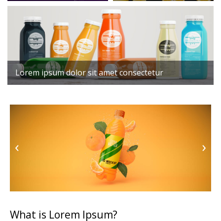
Lorem ipsum dolor sit amet consectetur
›
‹
›
‹
What is Lorem Ipsum?
W