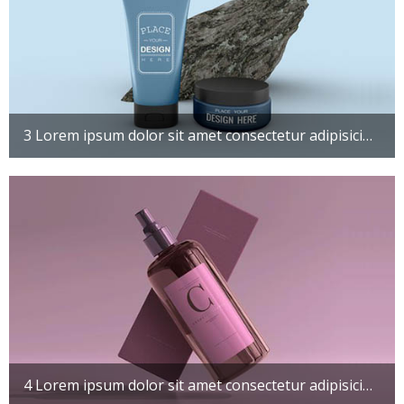
3 Lorem ipsum dolor sit amet consectetur adipisicing elit. Maxime mollitia, molestiae quas vel sint commodi repudiandae consequuntur voluptatum laborum numquam blanditiis harum quisquam
4 Lorem ipsum dolor sit amet consectetur adipisicing elit. Maxime mollitia, molestiae quas vel sint commodi repudiandae consequuntur voluptatum laborum numquam blanditiis harum quisquam