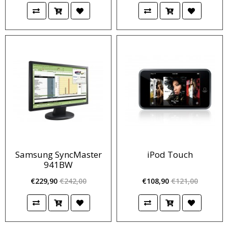
Samsung SyncMaster
iPod Touch
941BW
€229,90
€242,00
€108,90
€121,00