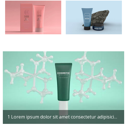
1 Lorem ipsum dolor sit amet consectetur adipisicing elit. Maxime mollitia, molestiae quas vel sint commodi repudiandae consequuntur voluptatum laborum numquam blanditiis harum quisquam