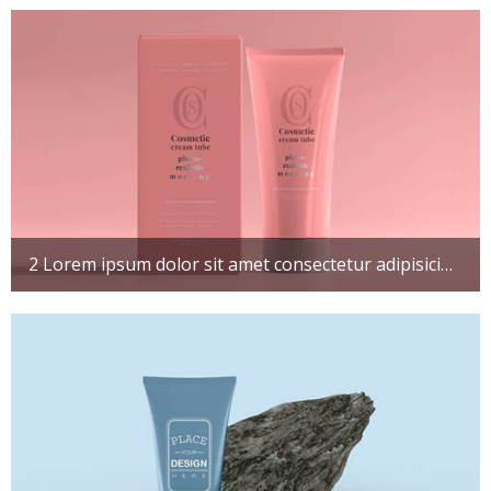
2 Lorem ipsum dolor sit amet consectetur adipisicing elit. Maxime mollitia, molestiae quas vel sint commodi repudiandae consequuntur voluptatum laborum numquam blanditiis harum quisquam