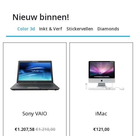
Nieuw binnen!
Color 3d
Inkt & Verf
Stickervellen
Diamonds
Sony VAIO
iMac
€1.207,58
€1.210,00
€121,00