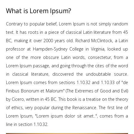
What is Lorem Ipsum?
W
dom
Contrary to popular belief, Lorem Ipsum is not simply random
Co
m 45
text. It has roots in a piece of classical Latin literature from 45
tex
atin
BC, making it over 2000 years old. Richard McClintock, a Latin
BC,
 up
professor at Hampden-Sydney College in Virginia, looked up
pr
m a
one of the more obscure Latin words, consectetur, from a
on
ord
Lorem Ipsum passage, and going through the cites of the word
Lo
ce.
in classical literature, discovered the undoubtable source.
in
"de
Lorem Ipsum comes from sections 1.10.32 and 1.10.33 of "de
Lo
il)
Finibus Bonorum et Malorum" (The Extremes of Good and Evil)
Fi
eory
by Cicero, written in 45 BC. This book is a treatise on the theory
by 
e of
of ethics, very popular during the Renaissance. The first line of
of 
m a
Lorem Ipsum, "Lorem ipsum dolor sit amet..", comes from a
Lo
line in section 1.10.32.
lin