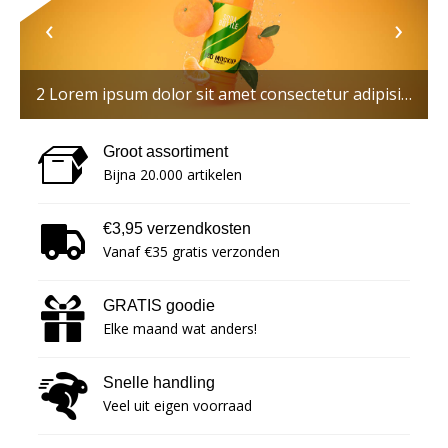
‹
›
ae consequuntur voluptatum laborum numquam blanditiis harum quisquam
2 Lorem ipsum dolor sit amet consectetur adipisicing elit. Maxime mollitia, molestiae quas vel sint commodi repudiandae consequuntur voluptatum laborum numquam blanditiis harum quisquam
Groot assortiment
Bijna 20.000 artikelen
€3,95 verzendkosten
Vanaf €35 gratis verzonden
GRATIS goodie
Elke maand wat anders!
Snelle handling
Veel uit eigen voorraad