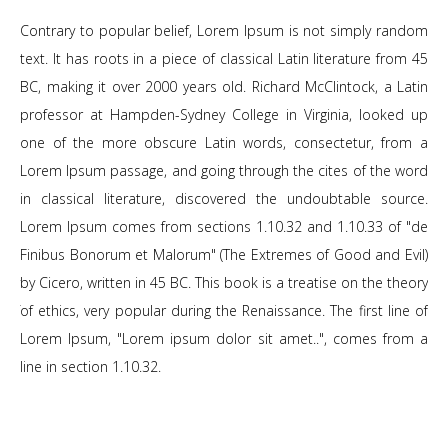
dom
Contrary to popular belief, Lorem Ipsum is not simply random
Co
m 45
text. It has roots in a piece of classical Latin literature from 45
tex
atin
BC, making it over 2000 years old. Richard McClintock, a Latin
BC,
 up
professor at Hampden-Sydney College in Virginia, looked up
pr
m a
one of the more obscure Latin words, consectetur, from a
on
ord
Lorem Ipsum passage, and going through the cites of the word
Lo
ce.
in classical literature, discovered the undoubtable source.
in
"de
Lorem Ipsum comes from sections 1.10.32 and 1.10.33 of "de
Lo
il)
Finibus Bonorum et Malorum" (The Extremes of Good and Evil)
Fi
eory
by Cicero, written in 45 BC. This book is a treatise on the theory
by 
e of
of ethics, very popular during the Renaissance. The first line of
of 
m a
Lorem Ipsum, "Lorem ipsum dolor sit amet..", comes from a
Lo
line in section 1.10.32.
lin